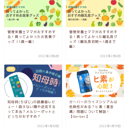
管理栄養士ママがおすすめす
管理栄養士ママがおすすめす
る！買ってよかったお食事グ
る！買ってよかった離乳食グ
ッズ（1歳～編）
ッズ（離乳食初期～1歳まで
編）
2022年2月6日
2022年2月4日
育児
Gerber
知母時(ちぼじ)の吸鼻器レビ
ガーバーのライスシリアルは
ュー！吸えない噂や逆流する
危険性がある？ヒ素（重金
って本当？メルシーポットと
属）問題について解説！
どっちがおすすめ？
【Gerber】
2022年1月30日
2022年1月19日