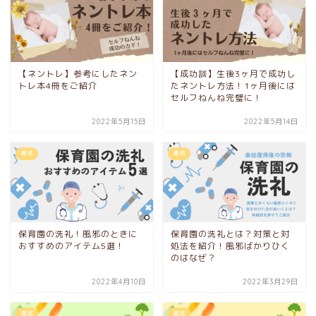
【ネントレ】参考にしたネン
【成功談】生後3ヶ月で成功し
トレ本4冊をご紹介
たネントレ方法！1ヶ月後には
セルフねんね完璧に！
2022年5月15日
2022年5月14日
育児
育児
保育園の洗礼！風邪のときに
保育園の洗礼とは？対策と対
おすすめのアイテム5選！
処法を紹介！風邪ばかりひく
のはなぜ？
2022年4月10日
2022年3月29日
育児
育児