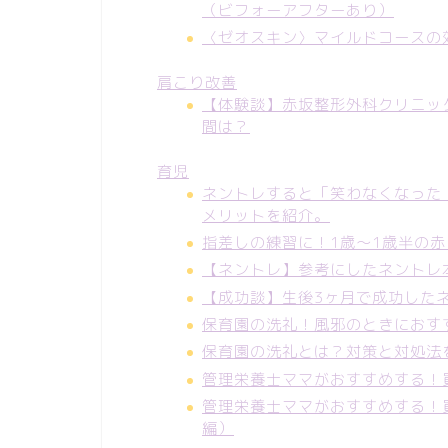
（ビフォーアフターあり）
〈ゼオスキン〉マイルドコースの
肩こり改善
【体験談】赤坂整形外科クリニッ
間は？
育児
ネントレすると「笑わなくなった
メリットを紹介。
指差しの練習に！1歳～1歳半の
【ネントレ】参考にしたネントレ
【成功談】生後3ヶ月で成功した
保育園の洗礼！風邪のときにおす
保育園の洗礼とは？対策と対処法
管理栄養士ママがおすすめする！
管理栄養士ママがおすすめする！
編）