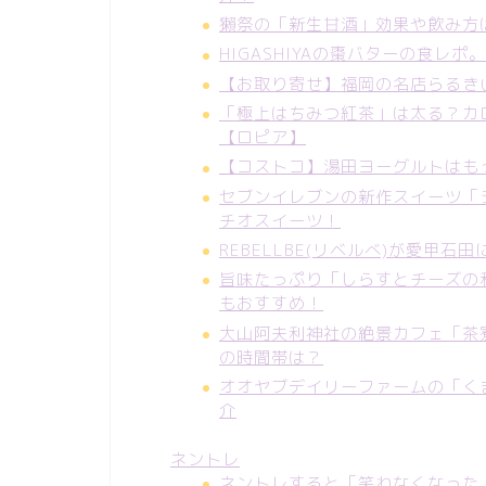
獺祭の「新生甘酒」効果や飲み方
HIGASHIYAの棗バターの食
【お取り寄せ】福岡の名店らるき
「極上はちみつ紅茶」は太る？カ
【ロピア】
【コストコ】湯田ヨーグルトはも
セブンイレブンの新作スイーツ「
チオスイーツ！
REBELLBE(リベルべ)が愛甲
旨味たっぷり「しらすとチーズの
もおすすめ！
大山阿夫利神社の絶景カフェ「茶
の時間帯は？
オオヤブデイリーファームの「く
介
ネントレ
ネントレすると「笑わなくなった