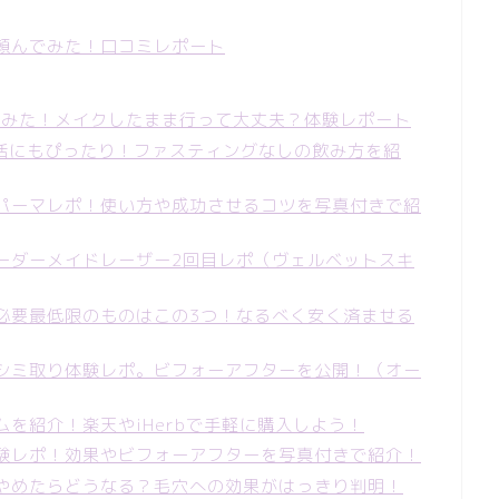
頼んでみた！口コミレポート
けてみた！メイクしたまま行って大丈夫？体験レポート
活にもぴったり！ファスティングなしの飲み方を紹
パーマレポ！使い方や成功させるコツを写真付きで紹
ーダーメイドレーザー2回目レポ（ヴェルベットスキ
必要最低限のものはこの3つ！なるべく安く済ませる
シミ取り体験レポ。ビフォーアフターを公開！（オー
を紹介！楽天やiHerbで手軽に購入しよう！
験レポ！効果やビフォーアフターを写真付きで紹介！
やめたらどうなる？毛穴への効果がはっきり判明！