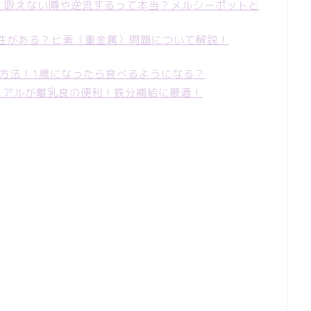
ー！吸えない噂や逆流するって本当？メルシーポットと
性がある？ヒ素（重金属）問題について解説！
の方法！1歳になったら食べるようになる？
シリアルが離乳食の便利！鉄分補給に最適！