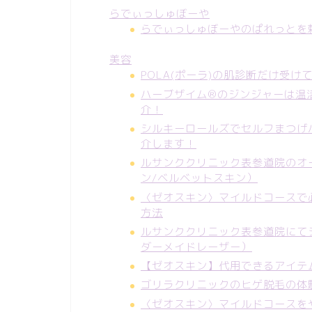
らでぃっしゅぼーや
らでぃっしゅぼーやのぱれっとを
美容
POLA(ポーラ)の肌診断だけ受
ハーブザイム®のジンジャーは温
介！
シルキーロールズでセルフまつげ
介します！
ルサンククリニック表参道院のオ
ン/ベルベットスキン）
〈ゼオスキン〉マイルドコースで
方法
ルサンククリニック表参道院にて
ダーメイドレーザー）
【ゼオスキン】代用できるアイテム
ゴリラクリニックのヒゲ脱毛の体
〈ゼオスキン〉マイルドコースを