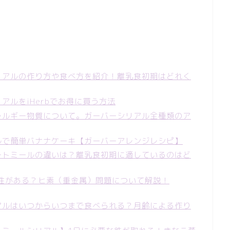
シリアルの作り方や食べ方を紹介！離乳食初期はどれく
リアルをiHerbでお得に買う方法
アレルギー物質について。ガーバーシリアル全種類のア
アルで簡単バナナケーキ【ガーバーアレンジレシピ】
オートミールの違いは？離乳食初期に適しているのはど
性がある？ヒ素（重金属）問題について解説！
リアルはいつからいつまで食べられる？月齢による作り