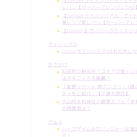
【Gerberライスシリアル・オ
しパン【ガーバーアレンジレシピ
【Gerberライスシリアル・オ
単レンジ蒸しパン【ガーバーアレ
【Gerber】ガーバーのライス
オイシックス
Oisix(オイシックス)のおた
おでかけ
松田町の新名所「コキアの里」レ
はネモフィラも綺麗！
「星野リゾート 界アンジン」1
ティをご紹介！【子連れ旅行】
大山阿夫利神社の絶景カフェ「茶
の時間帯は？
グルメ
ハーブザイム®のジンジャーは温
介！