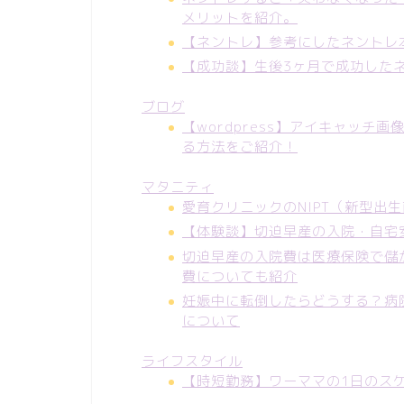
メリットを紹介。
【ネントレ】参考にしたネントレ
【成功談】生後3ヶ月で成功した
ブログ
【wordpress】アイキャッ
る方法をご紹介！
マタニティ
愛育クリニックのNIPT（新型出
【体験談】切迫早産の入院・自宅
切迫早産の入院費は医療保険で儲
費についても紹介
妊娠中に転倒したらどうする？病
について
ライフスタイル
【時短勤務】ワーママの1日のス