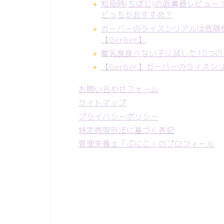
知母時(ちぼじ)の吸鼻器レビュ
どっちがおすすめ？
ガーバーのライスシリアルは危険
【Gerber】
離乳食食べない子に試した10つ
【Gerber】ガーバーのライス
お問い合わせフォーム
サイトマップ
プライバシーポリシー
特定商取引法に基づく表記
管理栄養士「ぷにこ」のプロフィール