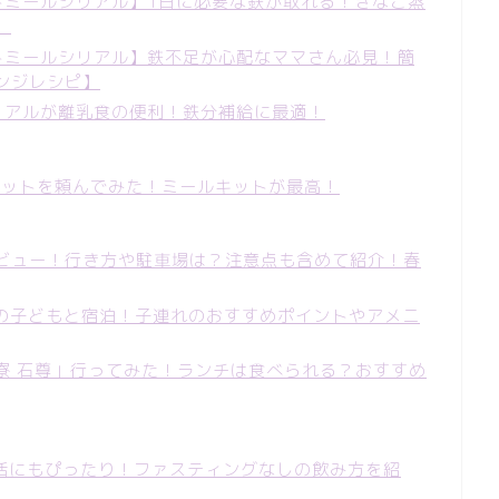
ートミールシリアル】1日に必要な鉄が取れる！きなこ蒸
】
ートミールシリアル】鉄不足が心配なママさん必見！簡
ンジレシピ】
シリアルが離乳食の便利！鉄分補給に最適！
めしセットを頼んでみた！ミールキットが最高！
ビュー！行き方や駐車場は？注意点も含めて紹介！春
歳の子どもと宿泊！子連れのおすすめポイントやアメニ
寮 石尊」行ってみた！ランチは食べられる？おすすめ
活にもぴったり！ファスティングなしの飲み方を紹