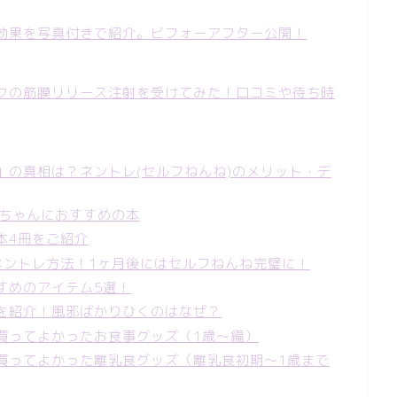
効果を写真付きで紹介。ビフォーアフター公開！
クの筋膜リリース注射を受けてみた！口コミや待ち時
」の真相は？ネントレ(セルフねんね)のメリット・デ
赤ちゃんにおすすめの本
本4冊をご紹介
ネントレ方法！1ヶ月後にはセルフねんね完璧に！
すめのアイテム5選！
を紹介！風邪ばかりひくのはなぜ？
買ってよかったお食事グッズ（1歳～編）
買ってよかった離乳食グッズ（離乳食初期～1歳まで