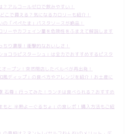
は？アルコールゼロで飲みやすい！
レポ。どこで買える？気になるカロリーも紹介！
いの「ぺぺたま」パスタソースが絶品！
ロリーやカフェイン量を危険性をふまえて解説します
っちり濃厚！衝撃的なおいしさ！
ショコラピスターシュ」は全力でおすすめするピスタ
石田にオープン！突然閉店したベルべが再出発！
和風ディップ」の食べ方やアレンジを紹介！お土産に
寮 石尊」行ってみた！ランチは食べられる？おすすめ
まもと 半熟よーぐるちょ」の食レポ！購入方法もご紹
」の真相は？ネントレ(セルフねんね)のメリット・デ