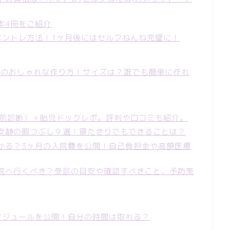
本4冊をご紹介
ネントレ方法！1ヶ月後にはセルフねんね完璧に！
チ画像のおしゃれな作り方！サイズは？誰でも簡単に作れ
生前診断）＋胎児ドックレポ。評判や口コミも紹介。
安静の暇つぶし９選！寝たきりでもできることは？
かる？3ヶ月の入院費を公開！自己負担金や高額医療
院へ行くべき？受診の目安や確認すべきこと、予防策
ケジュールを公開！自分の時間は取れる？