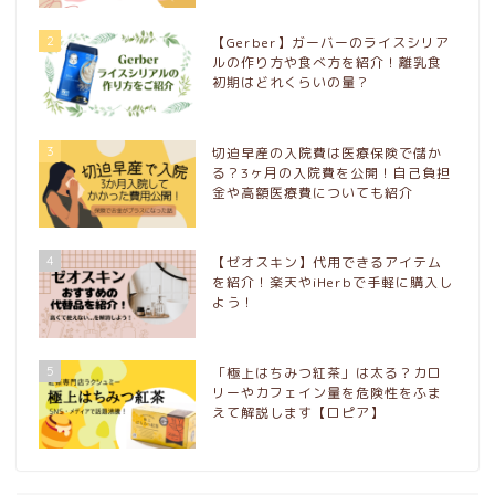
2
【Gerber】ガーバーのライスシリア
ルの作り方や食べ方を紹介！離乳食
初期はどれくらいの量？
3
切迫早産の入院費は医療保険で儲か
る？3ヶ月の入院費を公開！自己負担
金や高額医療費についても紹介
4
【ゼオスキン】代用できるアイテム
を紹介！楽天やiHerbで手軽に購入し
よう！
5
「極上はちみつ紅茶」は太る？カロ
リーやカフェイン量を危険性をふま
えて解説します【ロピア】