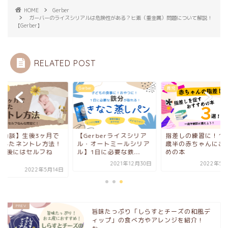
HOME
Gerber
ガーバーのライスシリアルは危険性がある？ヒ素（重金属）問題について解説！
【Gerber】
RELATED POST
トレ
Gerber
育児
成功談】生後3ヶ月で
【Gerberライスシリア
指差しの練習に！1歳
功したネントレ方法！
ル・オートミールシリア
歳半の赤ちゃんにお
ヶ月後にはセルフね
ル】1日に必要な鉄...
めの本
.
2021年12月30日
2022年5月
2022年5月14日
旨味たっぷり「しらすとチーズの和風デ
ィップ」の食べ方やアレンジを紹介！