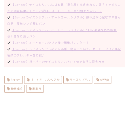
【Gerber】ライスシリアルにはヒ素（重金属）が含まれている？！アメリカ
での調査結果をもとにご説明。オートミールに切り替えが安心！？
【Gerberライスシリアル・オートミールシリアル】鉄不足が心配なママさん
必見！簡単レンジ蒸しパン
【Gerberライスシリアル・オートミールシリアル】1日に必要な鉄が取れ
る！きなこ蒸しパン
【Gerber】オートミールシリアルで簡単バナナケーキ
【Gerber】ライスシリアルのアレルギー物質について。ガーバーシリアル全
種類のアレルギーをご紹介
【Gerber】ガーバーのライスシリアルをiHerbでお得に買う方法
Gerber
オートミールシリアル
ライスシリアル
幼児食
鉄分補給
離乳食