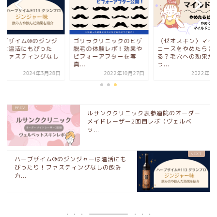
ーブザイム®のジンジ
ゴリラクリニックのヒゲ
〈ゼオスキン〉マイ
ーは温活にもぴった
脱毛の体験レポ！効果や
コースをやめたらど
！ファスティングなし
ビフォーアフターを写
る？毛穴への効果が
.
真...
っ...
2024年3月28日
2022年10月27日
2022年8
ルサンククリニック表参道院のオーダー
メイドレーザー2回目レポ（ヴェルベ
ッ...
ハーブザイム®のジンジャーは温活にも
ぴったり！ファスティングなしの飲み
方...