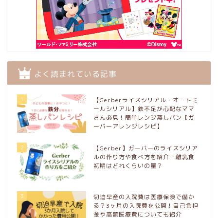
よく読まれている記事
1
【Gerberライスシリアル・オートミ
ールシリアル】鉄不足が心配なママ
さん必見！簡単レンジ蒸しパン【ガ
ーバーアレンジレシピ】
2
【Gerber】ガーバーのライスシリア
ルの作り方や食べ方を紹介！離乳食
初期はどれくらいの量？
3
切迫早産の入院費は医療保険で儲か
る？3ヶ月の入院費を公開！自己負担
金や高額医療費についても紹介