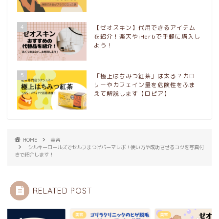
4
【ゼオスキン】代用できるアイテム
を紹介！楽天やiHerbで手軽に購入し
よう！
5
「極上はちみつ紅茶」は太る？カロ
リーやカフェイン量を危険性をふま
えて解説します【ロピア】
HOME
美容
シルキーロールズでセルフまつげパーマレポ！使い方や成功させるコツを写真付
きで紹介します！
RELATED POST
メ
美容
美容